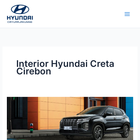
Lewati
ke
konten
Interior Hyundai Creta
Cirebon
Hyundai
Creta
Cirebon
Prime