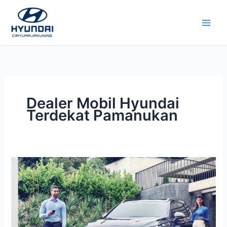
Lewati
ke
konten
Dealer Mobil Hyundai
Terdekat Pamanukan
Dealer
Mobil
Hyundai
Pamanukan